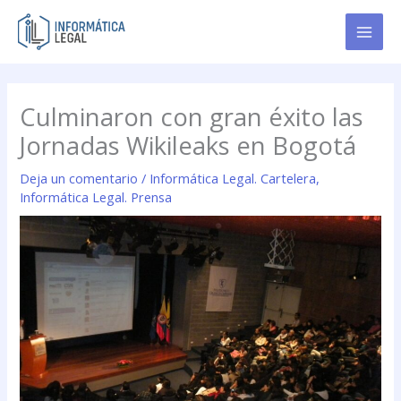
Ir
al
contenido
Culminaron con gran éxito las
Jornadas Wikileaks en Bogotá
Deja un comentario
/
Informática Legal. Cartelera
,
Informática Legal. Prensa