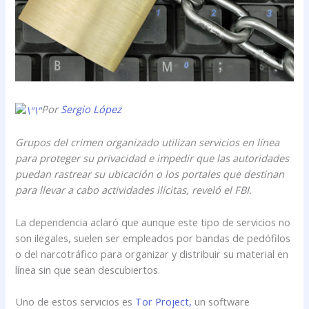
Por
Sergio López
Grupos del crimen organizado utilizan servicios en línea
para proteger su privacidad e impedir que las autoridades
puedan rastrear su ubicación o los portales que destinan
para llevar a cabo actividades ilícitas, reveló el FBI.
La dependencia aclaró que aunque este tipo de servicios no
son ilegales, suelen ser empleados por bandas de pedófilos
o del narcotráfico para organizar y distribuir su material en
línea sin que sean descubiertos.
Uno de estos servicios es
Tor Project,
un software