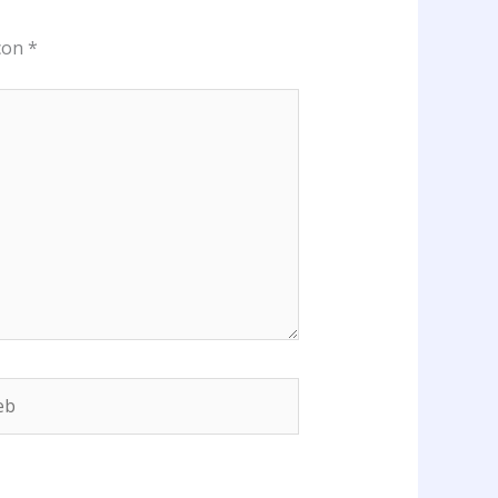
 con
*
b