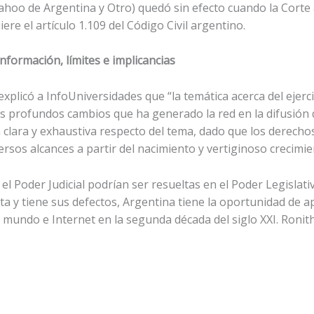
ahoo de Argentina y Otro) quedó sin efecto cuando la Cort
ere el artículo 1.109 del Código Civil argentino.
información, límites e implicancias
xplicó a InfoUniversidades que “la temática acerca del ejerci
 Los profundos cambios que ha generado la red en la difusión
a clara y exhaustiva respecto del tema, dado que los derecho
versos alcances a partir del nacimiento y vertiginoso crecimie
el Poder Judicial podrían ser resueltas en el Poder Legislati
cta y tiene sus defectos, Argentina tiene la oportunidad de 
del mundo e Internet en la segunda década del siglo XXI. Ron