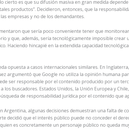
o cierto es que su difusión masiva en gran medida depende 
 tales productos”. Decidieron, entonces, que la responsabili
e las empresas y no de los demandantes.
mentaron que sería poco conveniente tener que monitorear 
rio y que, además, sería tecnológicamente imposible crear u
o. Haciendo hincapié en la extendida capacidad tecnológica
eda opuesta a casos internacionales similares. En Inglaterra
 juez argumentó que Google no utiliza la opinión humana par
ede ser responsable por el contenido producido por un terce
 a los buscadores. Estados Unidos, la Unión Europea y Chile,
úsqueda de responsabilidad jurídica por el contenido que a
en Argentina, algunas decisiones demuestran una falta de co
rte decidió que el interés público puede no conceder el dere
de quien es concretamente un personaje público no queda muy 