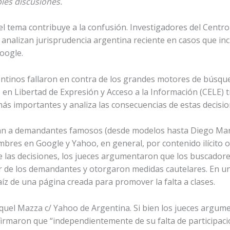
les discusiones.
 del tema contribuye a la confusión. Investigadores del Centr
n analizan jurisprudencia argentina reciente en casos que 
oogle.
gentinos fallaron en contra de los grandes motores de bús
s en Libertad de Expresión y Acceso a la Información (CELE)
ás importantes y analiza las consecuencias de estas decision
ran a demandantes famosos (desde modelos hasta Diego Mar
res en Google y Yahoo, en general, por contenido ilícito o 
de las decisiones, los jueces argumentaron que los buscado
nor de los demandantes y otorgaron medidas cautelares. En un
íz de una página creada para promover la falta a clases.
aquel Mazza c/ Yahoo de Argentina. Si bien los jueces argu
firmaron que “independientemente de su falta de participaci