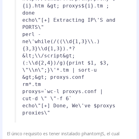
{i}.htm &gt; proxys${i}.tm ;
done
echo
\"[+] Extracting IP\'S and
PORTS\"
perl -
ne
\'while(/((\\d{1,3}\\.)
{3,3}\\d{1,3}).*?
&lt;\\/script&gt;
(:\\d{2,4})/g){print $1, $3,
\"\\n\";}\'
*.tm |
sort
-u
&gt;&gt; proxys.conf
rm
*.tm
proxys=`
wc
-l proxys.conf |
cut
-d
\" \"
-f 6`
echo
\"[+] Done, We\'ve $proxys
proxies\"
El único requisito es tener instalado phantomJS, el cual