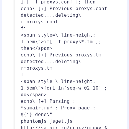
if
[ -f proxys.conf ];
then
echo
\"[+] Previous proxys.conf
detected....deleting\"
rm
proxys.conf
fi
<span style=
\"line-height:
1.5em\"
>
if
[ -f proxys*.tm ];
then
<
/span
>
echo
\"[+] Previous proxys.tm
detected....deleting\"
rm
proxys.tm
fi
<span style=
\"line-height:
1.5em\"
>
for
i
in
`
seq
-w 02 10` ;
do
<
/span
>
echo
\"[+] Parsing :
*samair.ru* : Proxy page :
${i} done\"
phantomjs jsget.js
http:
//samair
.ru
/proxy/proxy-
$