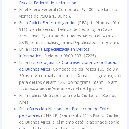
Fiscalía Federal de Instrucción
.
En el Fuero Federal (Comodoro Py 2002, de lunes a
viernes de 7:30 a 13:30 hs.).
En la
Policía Federal Argentina
(PFA) (teléfonos 101 ó
911) o en la Sección Delitos de Tecnología (Cavia
3350, Piso 1°, Ciudad de Buenos Aires, Tel. 4370-
5899, e-mail: analisis_criminal@policiafederal.gov.ar).
En la
Fiscalía Especializada en Delitos
Informáticos
(teléfono 0800-333-47225).
En la
Fiscalía o Justicia Contravencional de la Ciudad
de Buenos Aires
(Combate de los Pozos 155, de 9 a
20 hs. o vía e-mail a denuncias@jusbaires.gov.ar), solo
para delitos del art. 128 -pornografía infantil- o art.
183/184 -daño informático- del Código Penal.
En la Policía Metropolitana de la Ciudad de Buenos
Aires.
En la
Dirección Nacional de Protección de Datos
personales
(DNPDP) (Sarmiento 1118 Piso 5, Ciudad
de Buenos Aires) si el mismo está relacionado con la
privacidad o con sus datos personales.