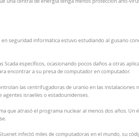
 que una central de energía tenga menos protección anti-vi
o en seguridad informática estuvo estudiando al gusano con
s Scada específicos, ocasionando pocos daños a otras aplicac
para encontrar a su presa de computador en computador.
ontrolan las centrifugadoras de uranio en las instalaciones 
e agentes israelíes o estadounidenses.
tima que atrasó el programa nuclear al menos dos años. Un 
se.
Stuxnet infectó miles de computadoras en el mundo, su códi