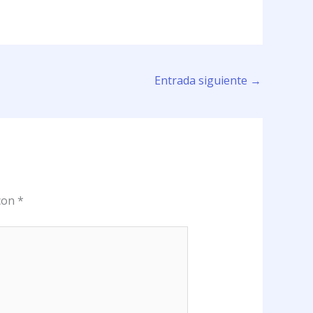
Entrada siguiente
→
 con
*