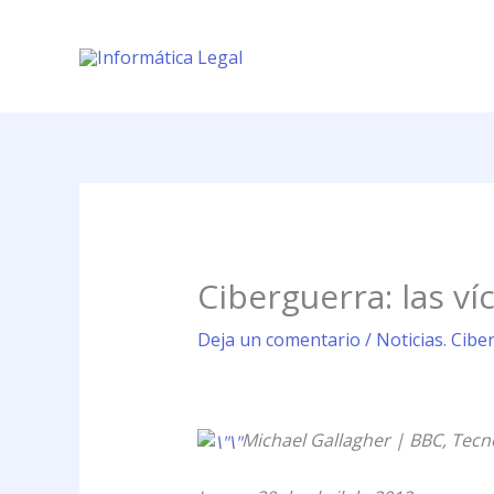
Ir
al
contenido
Ciberguerra: las ví
Deja un comentario
/
Noticias. Cibe
Michael Gallagher | BBC, Tecn