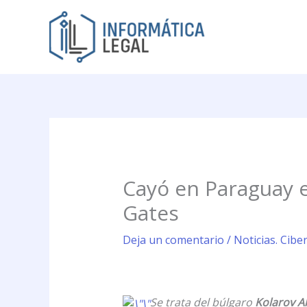
Ir
al
contenido
Cayó en Paraguay el
Gates
Deja un comentario
/
Noticias. Cibe
Se trata del búlgaro
Kolarov A