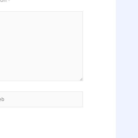
 con
*
b