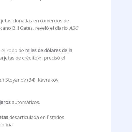
rjetas clonadas en comercios de
no Bill Gates, reveló el diario
ABC
 el robo de
miles de dólares de la
arjetas de crédito\», precisó el
en Stoyanov (34), Kavrakov
jeros
automáticos.
etas
desarticulada en Estados
licía.