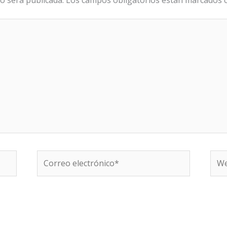
o será publicada.
Los campos obligatorios están marcados
Correo
We
electrónico*