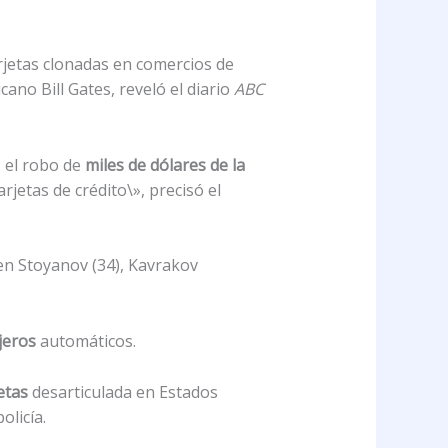
rjetas clonadas en comercios de
no Bill Gates, reveló el diario
ABC
 el robo de
miles de dólares de la
arjetas de crédito\», precisó el
en Stoyanov (34), Kavrakov
jeros
automáticos.
etas
desarticulada en Estados
licía.