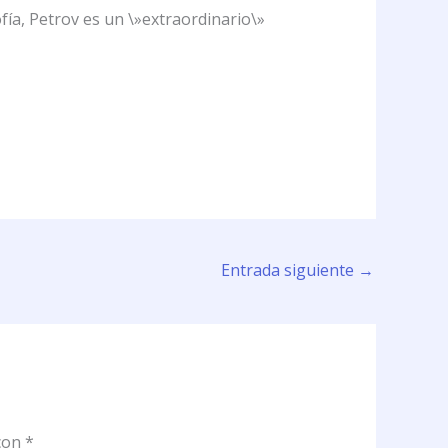
fía, Petrov es un \»extraordinario\»
Entrada siguiente
→
 con
*