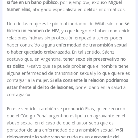
si fue en un baño público
, por ejemplo\», expuso
Miguel
Sumer Elias
, abogado especialista en delitos informáticos.
Una de las mujeres le pidió al fundador de WikiLeaks que
se
hiciera un examen de HIV
, ya que luego de haber mantenido
relaciones íntimas sin protección empezó a temer poder
haber contraído alguna
enfermedad de transmisión sexual
o haber quedado embarazada.
En tal sentido, Sáenz
sostuvo que, en Argentina,
tener sexo sin preservativo no
es delito,
\»salvo que se pueda probar que el hombre tiene
alguna enfermedad de transmisión sexual y lo que quiere es
contagiar a la mujer.
Si ella consiente la relación podríamos
estar frente al delito de lesiones
, por el daño en la salud al
contagiar\».
En ese sentido, también se pronunció Elias, quien recordó
que el Código Penal argentino estipula un agravante en el
abuso sexual en el caso de que el autor sepa que es
portador de una enfermedad de transmisión sexual.
\»Si
dolosamente lo sabe y no se cuida es un agravante del