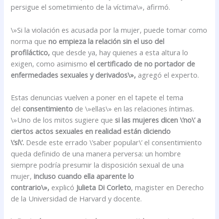
persigue el sometimiento de la víctima\», afirmó.
\»Si la violación es acusada por la mujer, puede tomar como
norma que
no empieza la relación sin el uso del
profiláctico,
que desde ya, hay quienes a esta altura lo
exigen, como asimismo
el certificado de no portador de
enfermedades sexuales y derivados\»,
agregó el experto.
Estas denuncias vuelven a poner en el tapete el tema
del
consentimiento
de \»ellas\» en las relaciones íntimas.
\»Uno de los mitos sugiere que
si las mujeres dicen \’no\’ a
ciertos actos sexuales en realidad están diciendo
\’sí\’.
Desde este errado \’saber popular\’ el consentimiento
queda definido de una manera perversa: un hombre
siempre podría presumir la disposición sexual de una
mujer,
incluso cuando ella aparente lo
contrario\»,
explicó
Julieta Di Corleto
, magister en Derecho
de la Universidad de Harvard y docente.