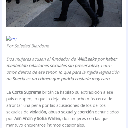
Por Soledad Blardone
Dos mujeres acusan al fundador de
WikiLeaks
por
haber
mantenido relaciones sexuales sin preservativo
, entre
otros delitos de ese tenor, lo que para la rígida legislación
de
Suecia
es
un crimen que podría costarle muy caro.
La
Corte Suprema
británica habilitó su extradición a ese
país europeo, lo que lo deja ahora mucho más cerca de
afrontar una pena por las acusaciones de los delitos
sexuales de
violación, abuso sexual y coerción
denunciados
por
Ann Ardin y Sofia Wallen
, dos mujeres con las que
mantuvo encuentros íntimos ocasionales.