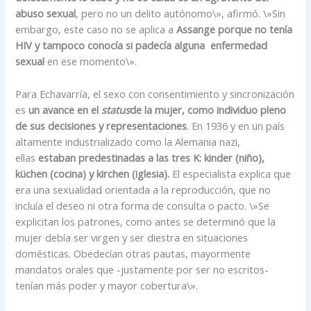
abuso sexual
, pero no un delito autónomo\», afirmó. \»Sin
embargo, este caso no se aplica a
Assange porque no tenía
HIV y tampoco conocía si padecía alguna enfermedad
sexual
en ese momento\».
Para Echavarría, el sexo con consentimiento y sincronización
es
un avance en el
status
de la mujer, como individuo pleno
de sus decisiones y representaciones
. En 1936 y en un país
altamente industrializado como la Alemania nazi,
ellas
estaban predestinadas a las tres K: kinder (niño),
küchen (cocina) y kirchen (iglesia).
El especialista explica que
era una sexualidad orientada a la reproducción, que no
incluía el deseo ni otra forma de consulta o pacto. \»Se
explicitan los patrones, como antes se determinó que la
mujer debía ser virgen y ser diestra en situaciones
domésticas. Obedecían otras pautas, mayormente
mandatos orales que -justamente por ser no escritos-
tenían más poder y mayor cobertura\».