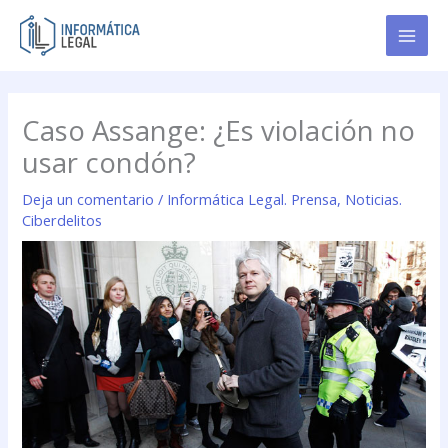
Ir
al
contenido
Caso Assange: ¿Es violación no
usar condón?
Deja un comentario
/
Informática Legal. Prensa
,
Noticias.
Ciberdelitos