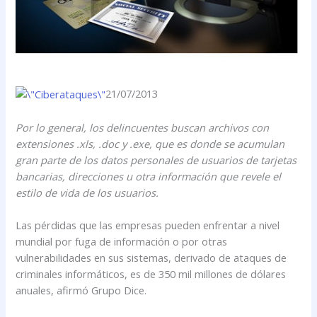
21/07/2013
Por lo general, los delincuentes buscan archivos con
extensiones .xls, .doc y .exe, que es donde se acumulan
gran parte de los datos personales de usuarios de tarjetas
bancarias, direcciones u otra información que revele el
estilo de vida de los usuarios.
Las pérdidas que las empresas pueden enfrentar a nivel
mundial por fuga de información o por otras
vulnerabilidades en sus sistemas, derivado de ataques de
criminales informáticos, es de 350 mil millones de dólares
anuales, afirmó Grupo Dice.