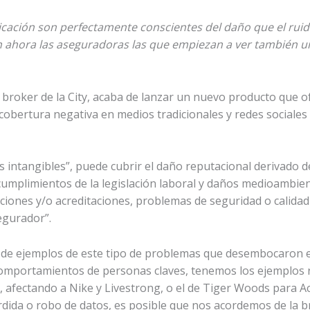
ación son perfectamente conscientes del daño que el ruido
n ahora las aseguradoras las que empiezan a ver también u
roker de la City, acaba de lanzar un nuevo producto que of
a cobertura negativa en medios tradicionales y redes social
s intangibles”, puede cubrir el daño reputacional derivado
ncumplimientos de la legislación laboral y daños medioambi
aciones y/o acreditaciones, problemas de seguridad o calida
egurador”.
 de ejemplos de este tipo de problemas que desembocaron e
 comportamientos de personas claves, tenemos los ejemplos 
afectando a Nike y Livestrong, o el de Tiger Woods para Ac
érdida o robo de datos, es posible que nos acordemos de la 