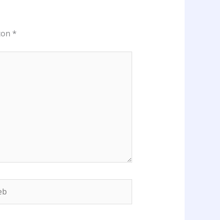
 con
*
b