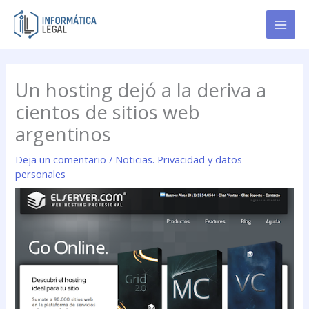
Ir
al
contenido
Un hosting dejó a la deriva a
cientos de sitios web
argentinos
Deja un comentario
/
Noticias. Privacidad y datos
personales