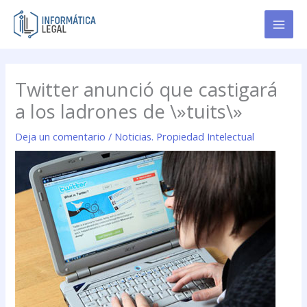
Ir
al
contenido
Twitter anunció que castigará
a los ladrones de \»tuits\»
Deja un comentario
/
Noticias. Propiedad Intelectual