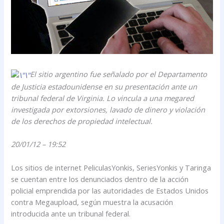
El sitio argentino fue señalado por el Departamento
de Justicia estadounidense en su presentación ante un
tribunal federal de Virginia. Lo vincula a una megared
investigada por extorsiones, lavado de dinero y violación
de los derechos de propiedad intelectual.
20/01/12 – 19:52
Los sitios de internet PeliculasYonkis, SeriesYonkis y Taringa
se cuentan entre los denunciados dentro de la acción
policial emprendida por las autoridades de Estados Unidos
contra Megaupload, según muestra la acusación
introducida ante un tribunal federal.