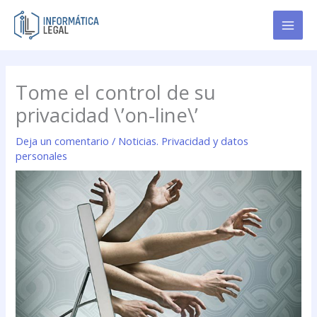
Ir
al
contenido
Tome el control de su
privacidad \’on-line\’
Deja un comentario
/
Noticias. Privacidad y datos
personales