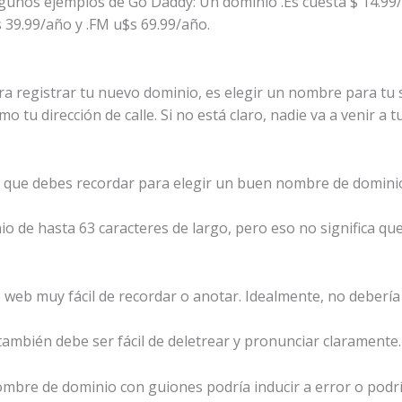
Algunos ejemplos de Go Daddy: Un dominio .Es cuesta $ 14.99
s 39.99/año y .FM u$s 69.99/año.
a registrar tu nuevo dominio, es elegir un nombre para tu si
 tu dirección de calle. Si no está claro, nadie va a venir a t
 que debes recordar para elegir un buen nombre de domini
 de hasta 63 caracteres de largo, pero eso no significa que 
 web muy fácil de recordar o anotar. Idealmente, no debería
también debe ser fácil de deletrear y pronunciar claramente.
ombre de dominio con guiones podría inducir a error o podría