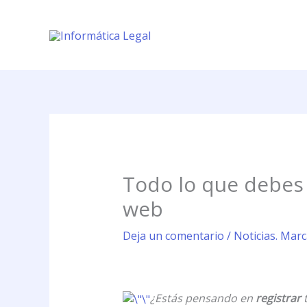
Ir
al
contenido
Todo lo que debes 
web
Deja un comentario
/
Noticias. Mar
¿Estás pensando en
registrar
t