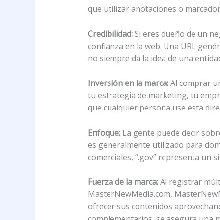
que utilizar anotaciones o marcador
Credibilidad:
Si eres dueño de un ne
confianza en la web. Una URL genér
no siempre da la idea de una entidad
Inversión en la marca:
Al comprar un
tu estrategia de marketing, tu empre
que cualquier persona use esta dire
Enfoque:
La gente puede decir sobre q
es generalmente utilizado para domin
comerciales, “.gov” representa un sit
Fuerza de la marca:
Al registrar mú
MasterNewMedia.com, MasterNewMed
ofrecer sus contenidos aprovechand
complementarios, se asegura una ma