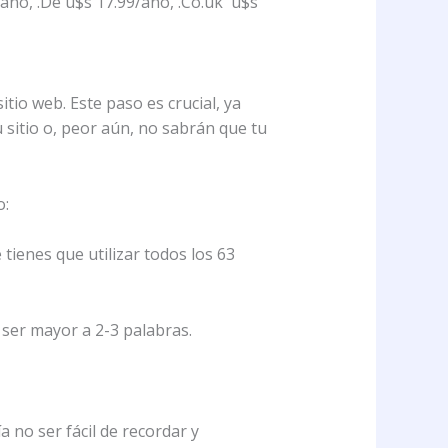
/año, .De u$s 17.99/año, .Co.uk u$s
tio web. Este paso es crucial, ya
u sitio o, peor aún, no sabrán que tu
o:
tienes que utilizar todos los 63
 ser mayor a 2-3 palabras.
 no ser fácil de recordar y