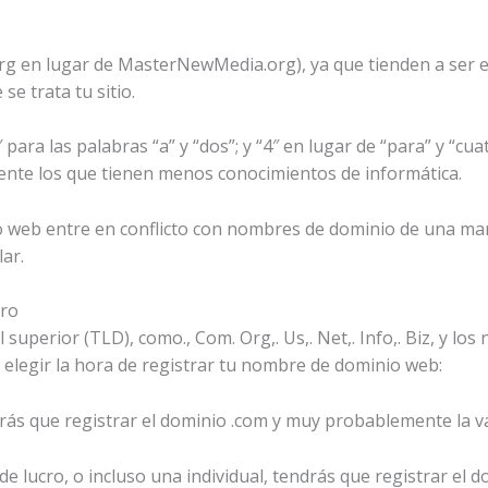
.org en lugar de MasterNewMedia.org), ya que tienden a ser 
se trata tu sitio.
para las palabras “a” y “dos”; y “4″ en lugar de “para” y “cu
ente los que tienen menos conocimientos de informática.
o web entre en conflicto con nombres de dominio de una mar
ar.
cro
uperior (TLD), como., Com. Org,. Us,. Net,. Info,. Biz, y los
 puedes elegir la hora de registrar tu nombre de dominio web:
drás que registrar el dominio .com y muy probablemente la va
de lucro, o incluso una individual, tendrás que registrar el d