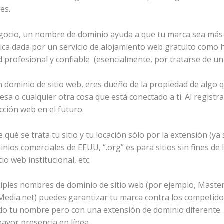
es.
gocio, un nombre de dominio ayuda a que tu marca sea más 
ica dada por un servicio de alojamiento web gratuito como
 profesional y confiable (esencialmente, por tratarse de un s
 dominio de sitio web, eres dueño de la propiedad de algo q
sa o cualquier otra cosa que está conectado a ti. Al registr
cción web en el futuro.
ué se trata tu sitio y tu locación sólo por la extensión (ya se
ios comerciales de EEUU, “.org” es para sitios sin fines de l
io web institucional, etc.
ltiples nombres de dominio de sitio web (por ejemplo, Mast
ia.net) puedes garantizar tu marca contra los competido
o tu nombre pero con una extensión de dominio diferente. 
yor presencia en línea.