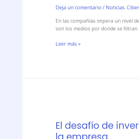
polémica:
Deja un comentario
/
Noticias. Cibe
cómo
En las compañías impera un nivel de 
evitar
son los medios por donde se filtran
el
robo
Leer más »
de
información
clave
de
una
empresa
El
desafío
El desafío de inve
de
invertir
la empresa