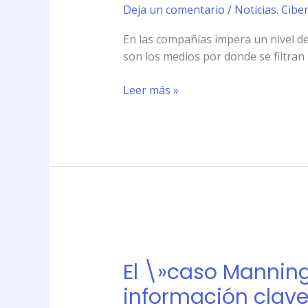
polémica:
Deja un comentario
/
Noticias. Cibe
cómo
En las compañías impera un nivel de 
evitar
son los medios por donde se filtran
el
robo
Leer más »
de
información
clave
de
una
empresa
El
\»caso
El \»caso Manning
Manning\»
reavivó
información clav
la