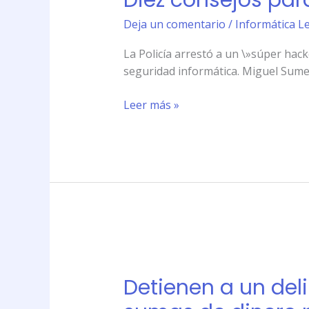
Diez consejos par
mantener
Deja un comentario
/
Informática L
la
seguridad
La Policía arrestó a un \»súper hac
en
seguridad informática. Miguel Sumer
internet
Leer más »
Detienen
a
Detienen a un del
un
delincuente