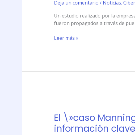
Deja un comentario
/
Noticias. Cibe
del
práctico
Un estudio realizado por la empresa
dispositivo
fueron propagados a través de pue
Leer más »
El
\»caso
El \»caso Manning
Manning\»
reavivó
información clav
la