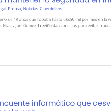
a mantener la seguridad en in
egal. Prensa
,
Noticias. Ciberdelitos
ker\» de 19 años que robaba hasta u$s50 mil por mes en la we
 Elías y Joel Gomez Treviño dan consejos para evitar fraude
incuente informático que des