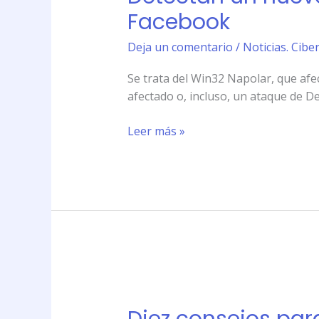
virus
Facebook
informático
que
Deja un comentario
/
Noticias. Cibe
se
Se trata del Win32 Napolar, que afe
propaga
afectado o, incluso, un ataque de D
por
Facebook
Leer más »
Diez
consejos
para