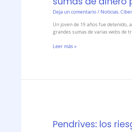
sumas de dinero 
informático
que
Deja un comentario
/
Noticias. Cibe
desviaba
Un joven de 19 años fue detenido, a
grandes
grandes sumas de varias webs de tra
sumas
de
Leer más »
dinero
por
la
web
Pendrives:
los
Pendrives: los rie
riesgos
detrás