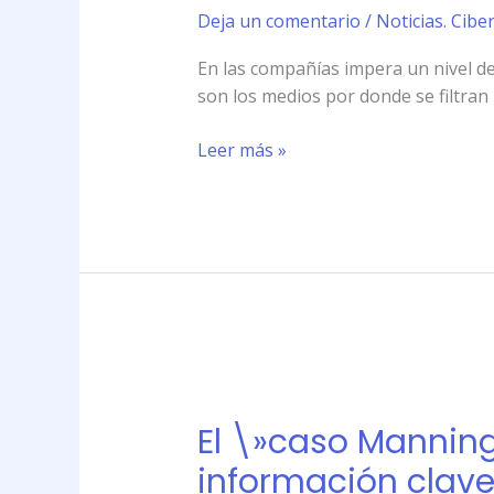
polémica:
Deja un comentario
/
Noticias. Cibe
cómo
En las compañías impera un nivel de 
evitar
son los medios por donde se filtran
el
robo
Leer más »
de
información
clave
de
una
empresa
El
\»caso
El \»caso Manning
Manning\»
reavivó
información clav
la