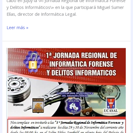
cabo en Jujuy la \»I Jornada Regional de Informática Forense
y Delitos Informáticos\» en la que participará Miguel Sumer
Elías, director de Informática Legal.
Leer más »
Miguel
Sumer
Elías
participará
en
Jujuy
de
la
\»I
Jornada
Regional
de
Informática