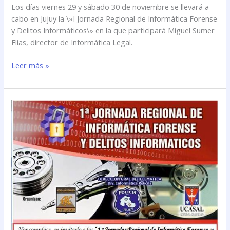
Los días viernes 29 y sábado 30 de noviembre se llevará a
cabo en Jujuy la \»I Jornada Regional de Informática Forense
y Delitos Informáticos\» en la que participará Miguel Sumer
Elías, director de Informática Legal.
Leer más »
Miguel
Sumer
Elías
participará
en
Jujuy
de
la
\»I
Jornada
Regional