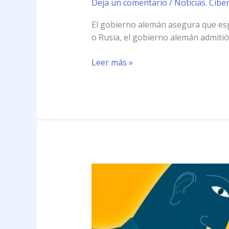
Deja un comentario
/
Noticias. Cibe
El gobierno alemán asegura que espí
o Rusia, el gobierno alemán admitió 
Leer más »
Alemania
admite
que
\»ciberespía\»
a