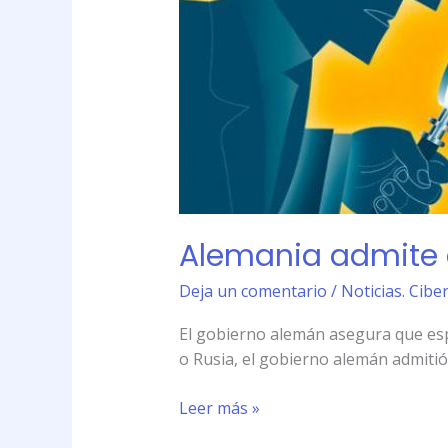
sus
ciudadanos
Alemania admite 
Deja un comentario
/
Noticias. Cibe
El gobierno alemán asegura que espí
o Rusia, el gobierno alemán admitió 
Leer más »