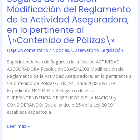
Seguros
Modificación del Reglamento
de
de la Actividad Aseguradora,
la
Nación
en lo pertinente al
–
\»Contenido de Pólizas\»
Modificación
del
Deja un comentario
/
Noticias. Observatorio Legislación
Reglamento
Superintendencia de Seguros de la Nación ACTIVIDAD
de
ASEGURADORA Resolución 33.463/2008 Modificación del
la
Reglamento de la Actividad Aseguradora, en lo pertinente al
Actividad
\»Contenido de Pólizas\». Bs. As., 24/9/2008 VISTO el
Aseguradora,
Expediente Nº 50444 del Registro de esta
en
SUPERINTENDENCIA DE SEGUROS DE LA NACION; y
lo
CONSIDERANDO: Que el artículo 25 de la Ley 20.091
pertinente
establece aspectos a
al
\»Contenido
Leer más »
de
Pólizas\»