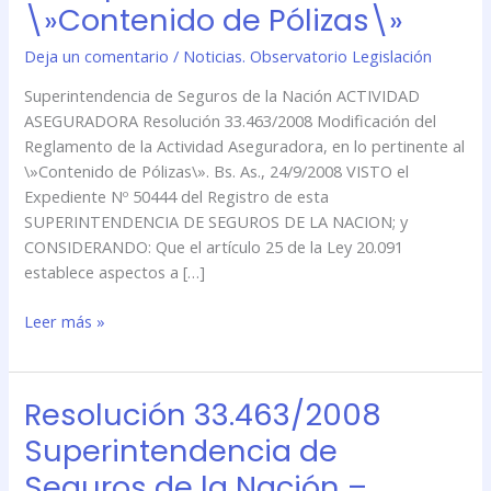
\»Contenido de Pólizas\»
Modificación
del
Deja un comentario
/
Noticias. Observatorio Legislación
Reglamento
Superintendencia de Seguros de la Nación ACTIVIDAD
de
ASEGURADORA Resolución 33.463/2008 Modificación del
la
Reglamento de la Actividad Aseguradora, en lo pertinente al
Actividad
\»Contenido de Pólizas\». Bs. As., 24/9/2008 VISTO el
Aseguradora,
Expediente Nº 50444 del Registro de esta
en
SUPERINTENDENCIA DE SEGUROS DE LA NACION; y
lo
CONSIDERANDO: Que el artículo 25 de la Ley 20.091
pertinente
establece aspectos a […]
al
\»Contenido
Leer más »
de
Pólizas\»
Resolución 33.463/2008
Resolución
33.463/2008
Superintendencia de
Superintendencia
Seguros de la Nación –
de