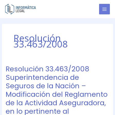
Ir
al
contenido
Resolución
33.463/2008
Resolución 33.463/2008
Resolución
33.463/2008
Superintendencia de
Superintendencia
Seguros de la Nación –
de
Seguros
Modificación del Reglamento
de
de la Actividad Aseguradora,
la
Nación
en lo pertinente al
–