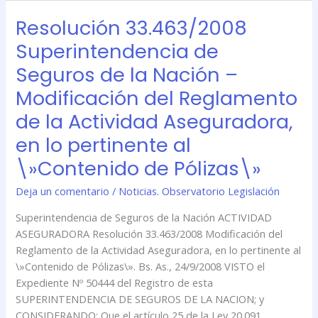
Resolución 33.463/2008
Resolución
33.463/2008
Superintendencia de
Superintendencia
Seguros de la Nación –
de
Seguros
Modificación del Reglamento
de
de la Actividad Aseguradora,
la
Nación
en lo pertinente al
–
\»Contenido de Pólizas\»
Modificación
del
Deja un comentario
/
Noticias. Observatorio Legislación
Reglamento
Superintendencia de Seguros de la Nación ACTIVIDAD
de
ASEGURADORA Resolución 33.463/2008 Modificación del
la
Reglamento de la Actividad Aseguradora, en lo pertinente al
Actividad
\»Contenido de Pólizas\». Bs. As., 24/9/2008 VISTO el
Aseguradora,
Expediente Nº 50444 del Registro de esta
en
SUPERINTENDENCIA DE SEGUROS DE LA NACION; y
lo
CONSIDERANDO: Que el artículo 25 de la Ley 20.091
pertinente