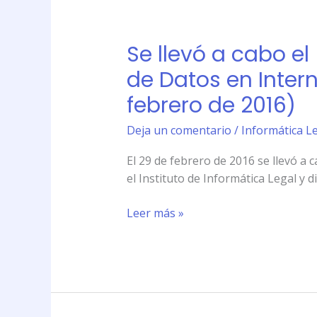
Informática
Se
Legal
llevó
(29
Se llevó a cabo el
a
de
cabo
de Datos en Intern
febrero
el
de
febrero de 2016)
\»Taller
2016)
Intensivo
Deja un comentario
/
Informática Le
sobre
Privacidad
El 29 de febrero de 2016 se llevó a 
y
el Instituto de Informática Legal y d
Protección
de
Leer más »
Datos
en
Internet\»
en
el
Instituto