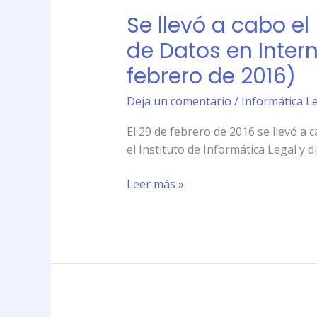
llevó
(29
Se llevó a cabo el
a
de
cabo
de Datos en Intern
febrero
el
de
febrero de 2016)
\»Taller
2016)
Intensivo
Deja un comentario
/
Informática Le
sobre
Privacidad
El 29 de febrero de 2016 se llevó a 
y
el Instituto de Informática Legal y d
Protección
de
Leer más »
Datos
en
Internet\»
en
el
Instituto
de