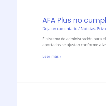
AFA
Plus
AFA Plus no cumpl
no
cumple
Deja un comentario
/
Noticias. Priv
con
la
El sistema de administración para el
ley
aportados se ajustan conforme a las
de
datos
Leer más »
personales
La