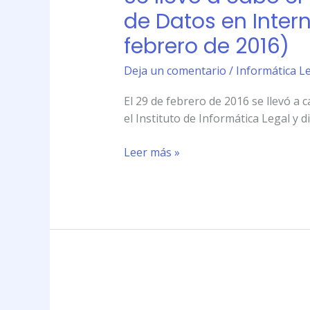
cabo
de Datos en Intern
el
febrero de 2016)
\»Taller
Intensivo
Deja un comentario
/
Informática Le
sobre
Privacidad
El 29 de febrero de 2016 se llevó a 
y
el Instituto de Informática Legal y d
Protección
de
Leer más »
Datos
en
Internet\»
en
el
Instituto
de
Informática
Se
Legal