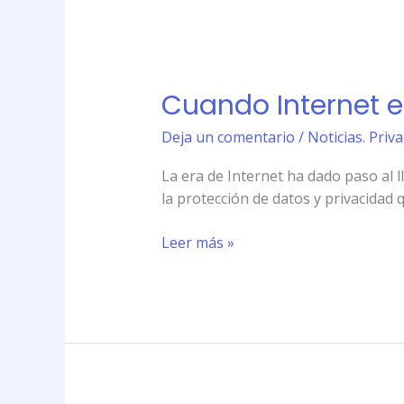
Cuando
Internet
Cuando Internet e
es
la
Deja un comentario
/
Noticias. Priv
causa
por
La era de Internet ha dado paso al 
la
la protección de datos y privacidad 
que
no
Leer más »
se
encuentra
trabajo