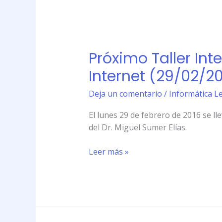
de
Informática
Próximo
Legal
Taller
(29
Próximo Taller Int
Intensivo
de
sobre
Internet (29/02/20
febrero
Privacidad
de
y
Deja un comentario
/
Informática Le
2016)
Protección
El lunes 29 de febrero de 2016 se ll
de
del Dr. Miguel Sumer Elías.
Datos
en
Leer más »
Internet
(29/02/2016)