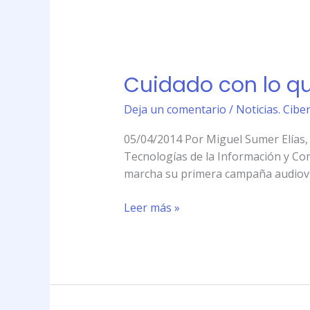
Cuidado
con
Cuidado con lo qu
lo
que
Deja un comentario
/
Noticias. Cibe
subís
a
05/04/2014 Por Miguel Sumer Elías, 
Internet
Tecnologías de la Información y Com
marcha su primera campaña audiovi
Leer más »