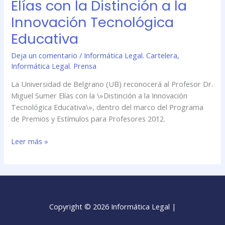
Elías con la Distinción a la
Elías
Innovación Tecnológica
con
la
Educativa
Distinción
Deja un comentario
/
Informática Legal. Cartelera
,
a
Informática Legal. Prensa
la
Innovación
La Universidad de Belgrano (UB) reconocerá al Profesor Dr.
Tecnológica
Miguel Sumer Elías con la \»Distinción a la Innovación
Educativa
Tecnológica Educativa\», dentro del marco del Programa
de Premios y Estímulos para Profesores 2012.
Leer más »
Copyright © 2026 Informática Legal |