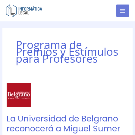
Ir
al
contenido
Programa de
Premios y Estímulos
para Profesores
La
Universidad
de
Belgrano
reconocerá
La Universidad de Belgrano
a
reconocerá a Miguel Sumer
Miguel
Sumer