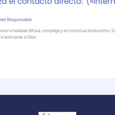
za el contacto directo: \»Inter
ernet Responsable
 una \»realidad difusa, compleja y en continua evolución\». S
ra acercarse a Dios.