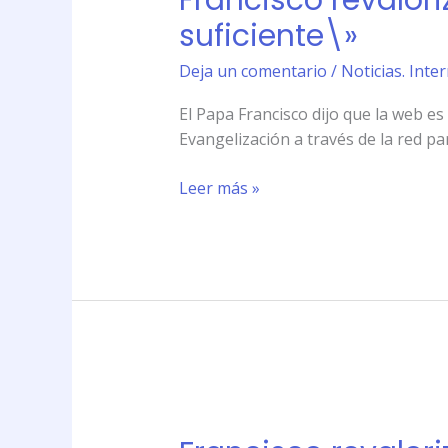
Francisco revalori
contacto
suficiente\»
directo:
\»Internet
Deja un comentario
/
Noticias. Int
no
El Papa Francisco dijo que la web es
es
Evangelización a través de la red pa
suficiente\»
Leer más »
Francisco
revaloriza
el