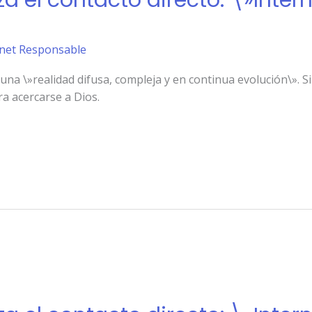
za el contacto directo: \»Inter
ernet Responsable
 una \»realidad difusa, compleja y en continua evolución\». S
ra acercarse a Dios.