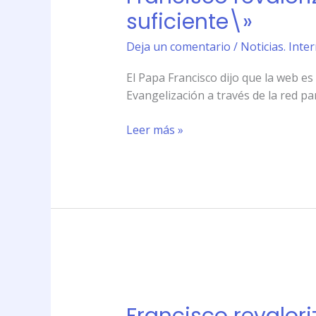
contacto
suficiente\»
directo:
\»Internet
Deja un comentario
/
Noticias. Int
no
El Papa Francisco dijo que la web es
es
Evangelización a través de la red pa
suficiente\»
Leer más »
Francisco
revaloriza
el