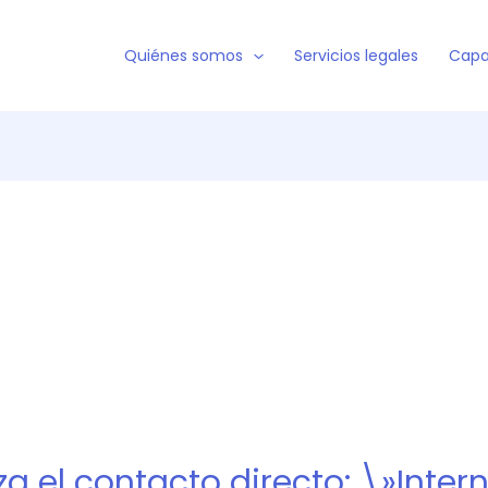
Quiénes somos
Servicios legales
Capa
za el contacto directo: \»Inter