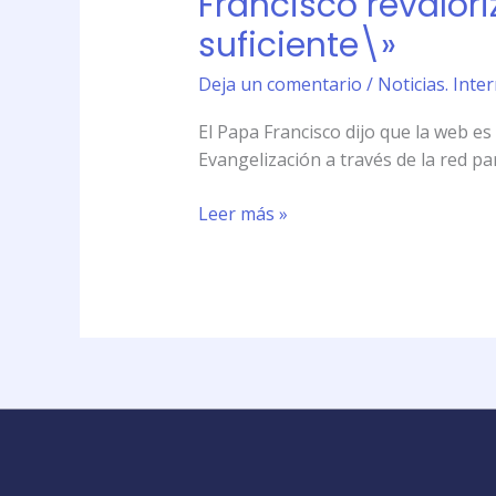
Francisco revalori
contacto
suficiente\»
directo:
\»Internet
Deja un comentario
/
Noticias. Int
no
El Papa Francisco dijo que la web es
es
Evangelización a través de la red pa
suficiente\»
Leer más »