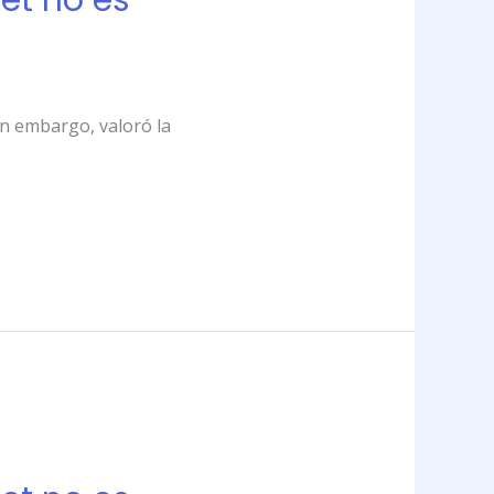
net no es
in embargo, valoró la