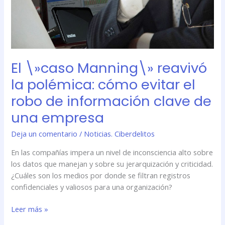
robo
de
información
clave
de
El \»caso Manning\» reavivó
una
empresa
la polémica: cómo evitar el
robo de información clave de
una empresa
Deja un comentario
/
Noticias. Ciberdelitos
En las compañías impera un nivel de inconsciencia alto sobre
los datos que manejan y sobre su jerarquización y criticidad.
¿Cuáles son los medios por donde se filtran registros
confidenciales y valiosos para una organización?
Leer más »