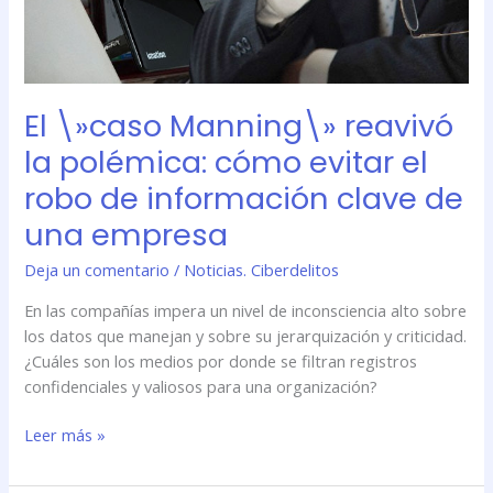
de
información
clave
de
El \»caso Manning\» reavivó
una
empresa
la polémica: cómo evitar el
robo de información clave de
una empresa
Deja un comentario
/
Noticias. Ciberdelitos
En las compañías impera un nivel de inconsciencia alto sobre
los datos que manejan y sobre su jerarquización y criticidad.
¿Cuáles son los medios por donde se filtran registros
confidenciales y valiosos para una organización?
Leer más »