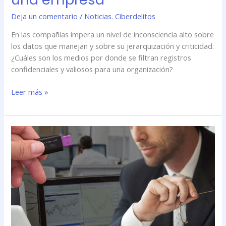
Deja un comentario
/
Noticias. Ciberdelitos
En las compañías impera un nivel de inconsciencia alto sobre
los datos que manejan y sobre su jerarquización y criticidad.
¿Cuáles son los medios por donde se filtran registros
confidenciales y valiosos para una organización?
Leer más »
El
\»caso
Manning\»
reavivó
la
polémica:
cómo
evitar
el