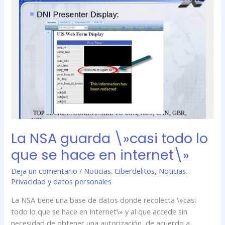
NSA
guarda
\»casi
todo
lo
que
se
hace
en
internet\»
La NSA guarda \»casi todo lo
que se hace en internet\»
Deja un comentario
/
Noticias. Ciberdelitos
,
Noticias.
Privacidad y datos personales
La NSA tiene una base de datos donde recolecta \»casi
todo lo que se hace en Internet\» y al que accede sin
necesidad de obtener una autorización, de acuerdo a