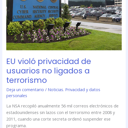
usuarios
no
ligados
a
terrorismo
EU violó privacidad de
usuarios no ligados a
terrorismo
Deja un comentario
/
Noticias. Privacidad y datos
personales
La NSA recopiló anualmente 56 mil correos electrónicos de
estadounidenses sin lazos con el terrorismo entre 2008 y
2011, cuando una corte secreta ordenó suspender ese
programa.