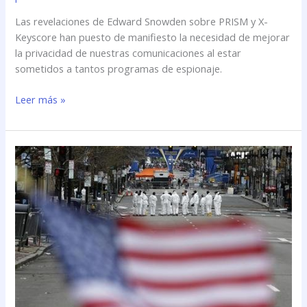
Las revelaciones de Edward Snowden sobre PRISM y X-
Keyscore han puesto de manifiesto la necesidad de mejorar
la privacidad de nuestras comunicaciones al estar
sometidos a tantos programas de espionaje.
Leer más »
La
búsqueda
en
Internet
sobre
ollas
a
presión
despierta
sospechas