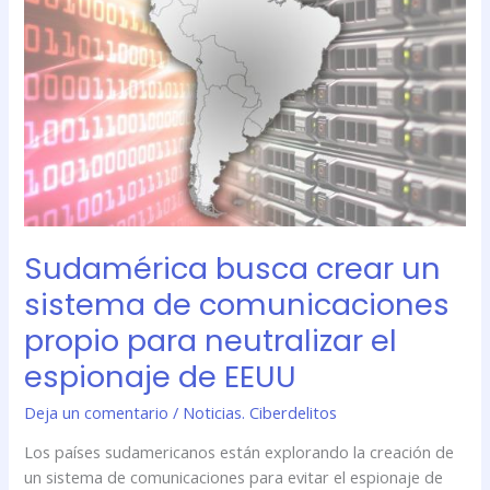
un
sistema
de
comunicaciones
propio
para
neutralizar
el
espionaje
de
Sudamérica busca crear un
EEUU
sistema de comunicaciones
propio para neutralizar el
espionaje de EEUU
Deja un comentario
/
Noticias. Ciberdelitos
Los países sudamericanos están explorando la creación de
un sistema de comunicaciones para evitar el espionaje de