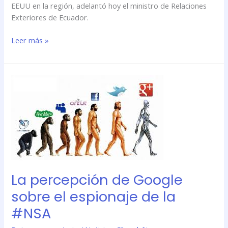
EEUU en la región, adelantó hoy el ministro de Relaciones
Exteriores de Ecuador.
Leer más »
La
percepción
de
Google
sobre
el
espionaje
de
la
La percepción de Google
#NSA
sobre el espionaje de la
#NSA