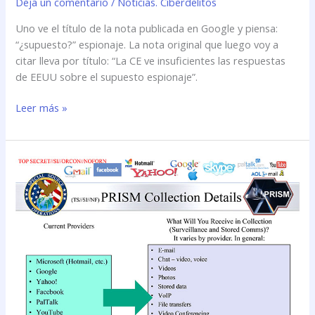
Deja un comentario
/
Noticias. Ciberdelitos
Uno ve el título de la nota publicada en Google y piensa:
“¿supuesto?” espionaje. La nota original que luego voy a
citar lleva por título: “La CE ve insuficientes las respuestas
de EEUU sobre el supuesto espionaje”.
Leer más »
Cómo
denunciar
a
un
acosador
en
Facebook,
Twitter
o
WhatsApp