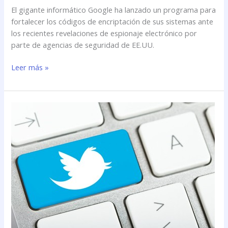
El gigante informático Google ha lanzado un programa para
fortalecer los códigos de encriptación de sus sistemas ante
los recientes revelaciones de espionaje electrónico por
parte de agencias de seguridad de EE.UU.
Leer más »
Twitter
también
viola
la
privacidad
de
sus
usuarios