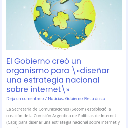
creó
un
organismo
para
\»diseñar
una
estrategia
nacional
sobre
El Gobierno creó un
internet\»
organismo para \»diseñar
una estrategia nacional
sobre internet\»
Deja un comentario
/
Noticias. Gobierno Electrónico
La Secretaría de Comunicaciones (Secom) estableció la
creación de la Comisión Argentina de Políticas de Internet
(Capi) para diseñar una estrategia nacional sobre internet y