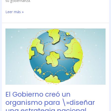
su gobernanza.
Leer más »
El
Gobierno
creó
un
organismo
para
\»diseñar
una
estrategia
nacional
sobre
El Gobierno creó un
internet\»
organismo para \»diseñar
una estrategia nacional