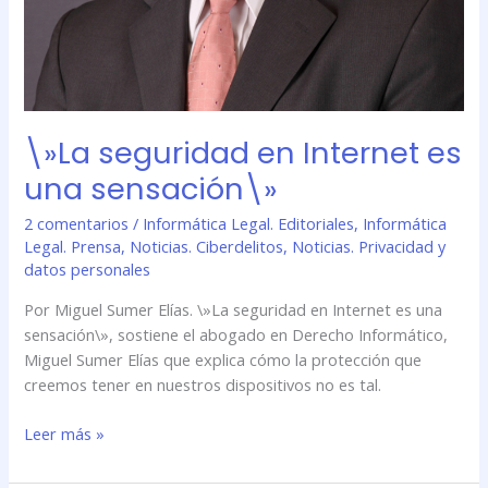
\»La seguridad en Internet es
una sensación\»
2 comentarios
/
Informática Legal. Editoriales
,
Informática
Legal. Prensa
,
Noticias. Ciberdelitos
,
Noticias. Privacidad y
datos personales
Por Miguel Sumer Elías. \»La seguridad en Internet es una
sensación\», sostiene el abogado en Derecho Informático,
Miguel Sumer Elías que explica cómo la protección que
creemos tener en nuestros dispositivos no es tal.
Leer más »