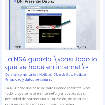
guarda
\»casi
todo
lo
que
se
hace
en
internet\»
La NSA guarda \»casi todo lo
que se hace en internet\»
Deja un comentario
/
Noticias. Ciberdelitos
,
Noticias.
Privacidad y datos personales
La NSA tiene una base de datos donde recolecta \»casi
todo lo que se hace en Internet\» y al que accede sin
necesidad de obtener una autorización, de acuerdo a
documentos filtrados por Edward Snowden.