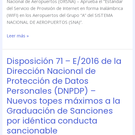
Nacional de Aeropuertos (ORSNA) – Aprueba el “Estándar
del
del Servicio de Provisión de Internet en forma Inalámbrica
Servicio
(WIFI) en los Aeropuertos del Grupo “A” del SISTEMA
de
NACIONAL DE AEROPUERTOS (SNA)”.
Provisión
de
Leer más »
Internet
en
forma
Inalámbrica
Disposición 71 – E/2016 de la
Disposición
(WIFI)
71
Dirección Nacional de
–
Protección de Datos
E/2016
de
Personales (DNPDP) –
la
Nuevos topes máximos a la
Dirección
Nacional
Graduación de Sanciones
de
por idéntica conducta
Protección
sancionable
de