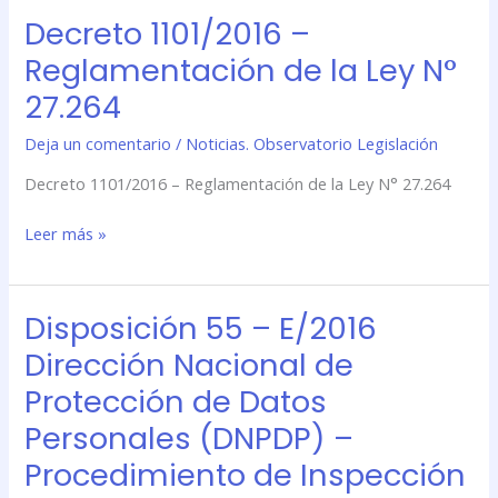
cesión
Decreto 1101/2016 –
Decreto
y
1101/2016
Reglamentación de la Ley N°
prestación
–
de
27.264
Reglamentación
servicios
de
de
Deja un comentario
/
Noticias. Observatorio Legislación
la
datos
Ley
Decreto 1101/2016 – Reglamentación de la Ley N° 27.264
personales
N°
27.264
Leer más »
Disposición 55 – E/2016
Disposición
55
Dirección Nacional de
–
Protección de Datos
E/2016
Dirección
Personales (DNPDP) –
Nacional
Procedimiento de Inspección
de