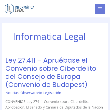
Ir
al
contenido
Informatica Legal
Ley 27.411 – Apruébase el
Ley
27.411
Convenio sobre Ciberdelito
–
del Consejo de Europa
Apruébase
el
(Convenio de Budapest)
Convenio
Noticias. Observatorio Legislación
sobre
Ciberdelito
CONVENIOS Ley 27411 Convenio sobre Ciberdelito.
del
Aprobación. El Senado y Cámara de Diputados de la Nación
Consejo