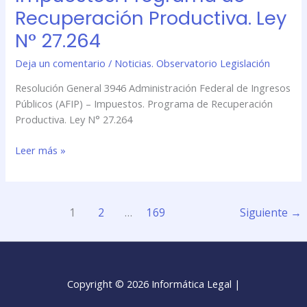
de
Recuperación Productiva. Ley
Ingresos
Públicos
N° 27.264
(AFIP)
Deja un comentario
/
Noticias. Observatorio Legislación
–
Impuestos.
Resolución General 3946 Administración Federal de Ingresos
Programa
Públicos (AFIP) – Impuestos. Programa de Recuperación
de
Productiva. Ley N° 27.264
Recuperación
Productiva.
Leer más »
Ley
N°
27.264
1
2
…
169
Siguiente
→
Copyright © 2026 Informática Legal |