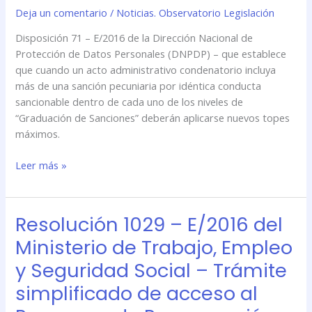
Datos
Deja un comentario
/
Noticias. Observatorio Legislación
Personales
(DNPDP)
Disposición 71 – E/2016 de la Dirección Nacional de
–
Protección de Datos Personales (DNPDP) – que establece
Nuevos
que cuando un acto administrativo condenatorio incluya
topes
más de una sanción pecuniaria por idéntica conducta
máximos
sancionable dentro de cada uno de los niveles de
a
“Graduación de Sanciones” deberán aplicarse nuevos topes
la
máximos.
Graduación
de
Leer más »
Sanciones
por
idéntica
Resolución 1029 – E/2016 del
Resolución
conducta
1029
Ministerio de Trabajo, Empleo
sancionable
–
y Seguridad Social – Trámite
E/2016
del
simplificado de acceso al
Ministerio