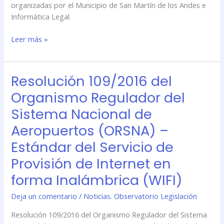
2017
organizadas por el Municipio de San Martín de los Andes e
Informática Legal.
Leer más »
Resolución 109/2016 del
Resolución
109/2016
Organismo Regulador del
del
Sistema Nacional de
Organismo
Regulador
Aeropuertos (ORSNA) –
del
Estándar del Servicio de
Sistema
Nacional
Provisión de Internet en
de
forma Inalámbrica (WIFI)
Aeropuertos
(ORSNA)
Deja un comentario
/
Noticias. Observatorio Legislación
–
Resolución 109/2016 del Organismo Regulador del Sistema
Estándar