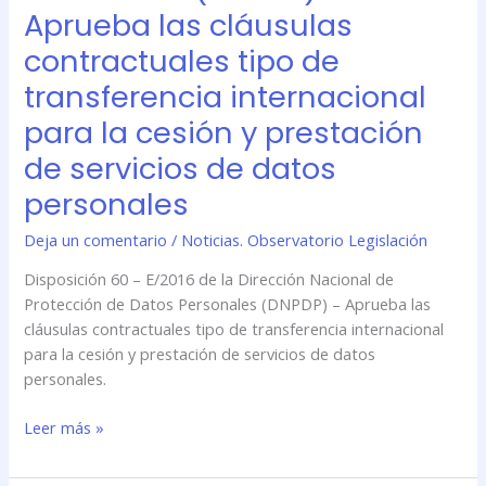
la
Aprueba las cláusulas
y
Dirección
Medianas
Nacional
contractuales tipo de
de
transferencia internacional
Protección
para la cesión y prestación
de
Datos
de servicios de datos
Personales
personales
(DNPDP)
–
Deja un comentario
/
Noticias. Observatorio Legislación
Aprueba
las
Disposición 60 – E/2016 de la Dirección Nacional de
cláusulas
Protección de Datos Personales (DNPDP) – Aprueba las
contractuales
cláusulas contractuales tipo de transferencia internacional
tipo
para la cesión y prestación de servicios de datos
de
personales.
transferencia
internacional
Leer más »
para
la