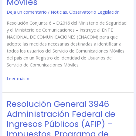
Móviles
y
el
Deja un comentario
/
Noticias. Observatorio Legislación
Ministerio
Resolución Conjunta 6 – E/2016 del Ministerio de Seguridad
de
y el Ministerio de Comunicaciones – Instruye al ENTE
Comunicaciones
NACIONAL DE COMUNICACIONES (ENACOM) para que
–
adopte las medidas necesarias destinadas a identificar a
Registro
todos los usuarios del Servicio de Comunicaciones Móviles
de
del país en un Registro de Identidad de Usuarios del
Identidad
Servicio de Comunicaciones Móviles.
de
Usuarios
Leer más »
del
Servicio
de
Comunicaciones
Resolución General 3946
Resolución
Móviles
General
Administración Federal de
3946
Ingresos Públicos (AFIP) –
Administración
Federal
Impuestos. Programa de