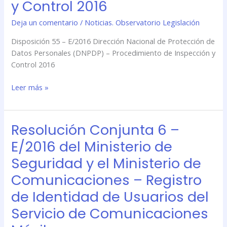
Protección
y Control 2016
de
Deja un comentario
/
Noticias. Observatorio Legislación
Datos
Personales
Disposición 55 – E/2016 Dirección Nacional de Protección de
(DNPDP)
Datos Personales (DNPDP) – Procedimiento de Inspección y
–
Control 2016
Procedimiento
de
Leer más »
Inspección
y
Control
Resolución Conjunta 6 –
Resolución
2016
Conjunta
E/2016 del Ministerio de
6
Seguridad y el Ministerio de
–
E/2016
Comunicaciones – Registro
del
de Identidad de Usuarios del
Ministerio
de
Servicio de Comunicaciones
Seguridad