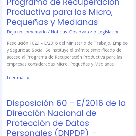
Programa de Recuperación
de
Trabajo,
Productiva para las Micro,
Empleo
Pequeñas y Medianas
y
Seguridad
Deja un comentario
/
Noticias. Observatorio Legislación
Social
Resolución 1029 – E/2016 del Ministerio de Trabajo, Empleo
–
y Seguridad Social. Se instituye el trámite simplificado de
Trámite
acceso al Programa de Recuperación Productiva para las
simplificado
empresas consideradas Micro, Pequeñas y Medianas.
de
acceso
Leer más »
al
Programa
de
Recuperación
Disposición 60 – E/2016 de la
Disposición
Productiva
60
Dirección Nacional de
para
–
Protección de Datos
las
E/2016
Micro,
de
Personales (DNPDP) –
Pequeñas