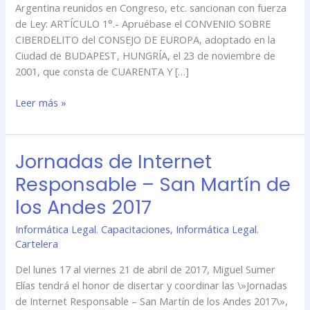
Argentina reunidos en Congreso, etc. sancionan con fuerza
de
de Ley: ARTÍCULO 1°.- Apruébase el CONVENIO SOBRE
Europa
CIBERDELITO del CONSEJO DE EUROPA, adoptado en la
(Convenio
Ciudad de BUDAPEST, HUNGRÍA, el 23 de noviembre de
de
2001, que consta de CUARENTA Y […]
Budapest)
Leer más »
Jornadas de Internet
Jornadas
de
Responsable – San Martín de
Internet
los Andes 2017
Responsable
–
Informática Legal. Capacitaciones
,
Informática Legal.
San
Cartelera
Martín
de
Del lunes 17 al viernes 21 de abril de 2017, Miguel Sumer
los
Elías tendrá el honor de disertar y coordinar las \»Jornadas
Andes
de Internet Responsable – San Martín de los Andes 2017\»,