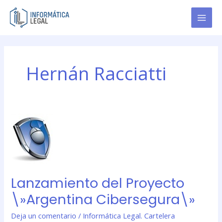
Ir
al
contenido
Hernán Racciatti
Lanzamiento
del
Proyecto
\»Argentina
Cibersegura\»
Lanzamiento del Proyecto
\»Argentina Cibersegura\»
Deja un comentario
/
Informática Legal. Cartelera