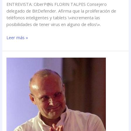
ENTREVISTA: CiberP@ís FLORIN TALPES Consejero
delegado de BitDefender. Afirma que la proliferación de
teléfonos inteligentes y tablets \»incrementa las
posibilidades de tener virus en alguno de ellos\».
Leer más »
\»Es
fácil
suplantar
a
cualquier
individuo
y
vaciarle
la
cuenta\»