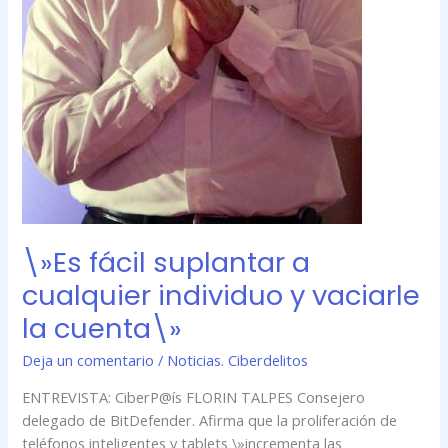
\»Es fácil suplantar a
cualquier individuo y vaciarle
la cuenta\»
Deja un comentario
/
Noticias. Ciberdelitos
ENTREVISTA: CiberP@ís FLORIN TALPES Consejero
delegado de BitDefender. Afirma que la proliferación de
teléfonos inteligentes y tablets \»incrementa las