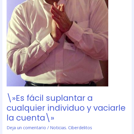
\»Es fácil suplantar a
cualquier individuo y vaciarle
la cuenta\»
Deja un comentario
/
Noticias. Ciberdelitos