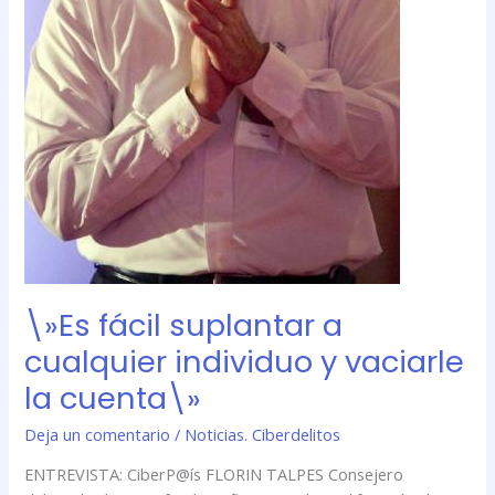
\»Es fácil suplantar a
cualquier individuo y vaciarle
la cuenta\»
Deja un comentario
/
Noticias. Ciberdelitos
ENTREVISTA: CiberP@ís FLORIN TALPES Consejero