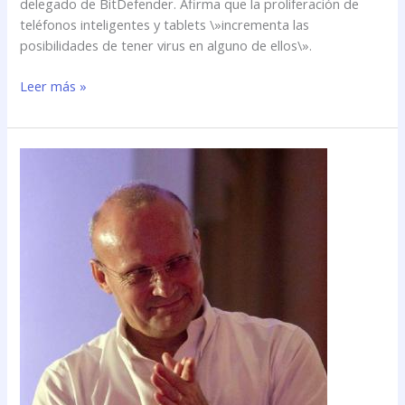
delegado de BitDefender. Afirma que la proliferación de
teléfonos inteligentes y tablets \»incrementa las
posibilidades de tener virus en alguno de ellos\».
Leer más »
\»Es
fácil
suplantar
a
cualquier
individuo
y
vaciarle
la
cuenta\»