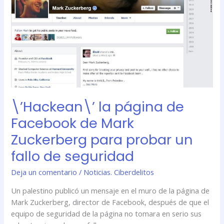
página
de
Facebook
de
Mark
Zuckerberg
para
probar
un
\’Hackean\’ la página de
fallo
de
Facebook de Mark
seguridad
Zuckerberg para probar un
fallo de seguridad
Deja un comentario
/
Noticias. Ciberdelitos
Un palestino publicó un mensaje en el muro de la página de
Mark Zuckerberg, director de Facebook, después de que el
equipo de seguridad de la página no tomara en serio sus