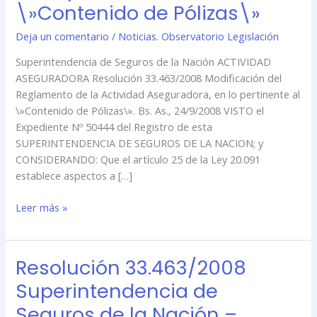
\»Contenido de Pólizas\»
Modificación
del
Deja un comentario
/
Noticias. Observatorio Legislación
Reglamento
Superintendencia de Seguros de la Nación ACTIVIDAD
de
ASEGURADORA Resolución 33.463/2008 Modificación del
la
Reglamento de la Actividad Aseguradora, en lo pertinente al
Actividad
\»Contenido de Pólizas\». Bs. As., 24/9/2008 VISTO el
Aseguradora,
Expediente Nº 50444 del Registro de esta
en
SUPERINTENDENCIA DE SEGUROS DE LA NACION; y
lo
CONSIDERANDO: Que el artículo 25 de la Ley 20.091
pertinente
establece aspectos a […]
al
\»Contenido
Leer más »
de
Pólizas\»
Resolución 33.463/2008
Resolución
33.463/2008
Superintendencia de
Superintendencia
Seguros de la Nación –
de