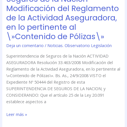
Seguros
Modificación del Reglamento
de
de la Actividad Aseguradora,
la
Nación
en lo pertinente al
–
\»Contenido de Pólizas\»
Modificación
del
Deja un comentario
/
Noticias. Observatorio Legislación
Reglamento
Superintendencia de Seguros de la Nación ACTIVIDAD
de
ASEGURADORA Resolución 33.463/2008 Modificación del
la
Reglamento de la Actividad Aseguradora, en lo pertinente al
Actividad
\»Contenido de Pólizas\». Bs. As., 24/9/2008 VISTO el
Aseguradora,
Expediente Nº 50444 del Registro de esta
en
SUPERINTENDENCIA DE SEGUROS DE LA NACION; y
lo
CONSIDERANDO: Que el artículo 25 de la Ley 20.091
pertinente
establece aspectos a
al
\»Contenido
Leer más »
de
Pólizas\»