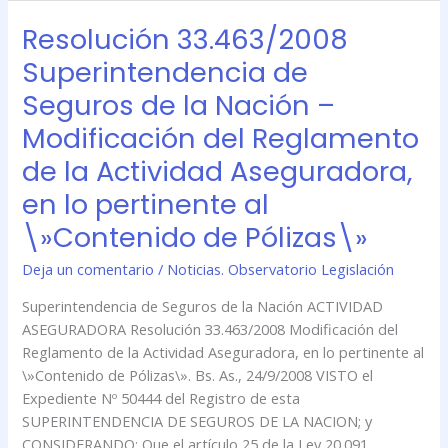
Resolución 33.463/2008
Resolución
33.463/2008
Superintendencia de
Superintendencia
Seguros de la Nación –
de
Seguros
Modificación del Reglamento
de
de la Actividad Aseguradora,
la
Nación
en lo pertinente al
–
\»Contenido de Pólizas\»
Modificación
del
Deja un comentario
/
Noticias. Observatorio Legislación
Reglamento
Superintendencia de Seguros de la Nación ACTIVIDAD
de
ASEGURADORA Resolución 33.463/2008 Modificación del
la
Reglamento de la Actividad Aseguradora, en lo pertinente al
Actividad
\»Contenido de Pólizas\». Bs. As., 24/9/2008 VISTO el
Aseguradora,
Expediente Nº 50444 del Registro de esta
en
SUPERINTENDENCIA DE SEGUROS DE LA NACION; y
lo
CONSIDERANDO: Que el artículo 25 de la Ley 20.091
pertinente