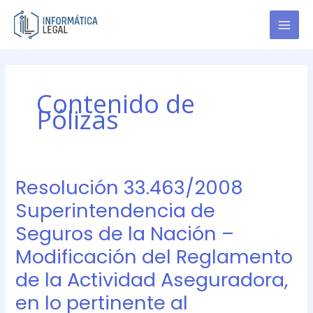
Ir
al
contenido
Contenido de
Pólizas
Resolución 33.463/2008
Resolución
33.463/2008
Superintendencia de
Superintendencia
Seguros de la Nación –
de
Seguros
Modificación del Reglamento
de
de la Actividad Aseguradora,
la
Nación
en lo pertinente al
–