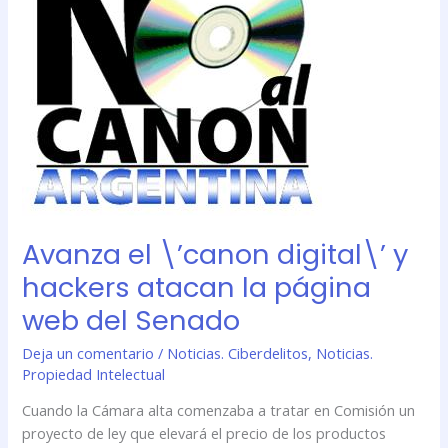
\’canon
digital\’
y
hackers
atacan
la
página
web
del
Senado
Avanza el \’canon digital\’ y
hackers atacan la página
web del Senado
Deja un comentario
/
Noticias. Ciberdelitos
,
Noticias.
Propiedad Intelectual
Cuando la Cámara alta comenzaba a tratar en Comisión un
proyecto de ley que elevará el precio de los productos