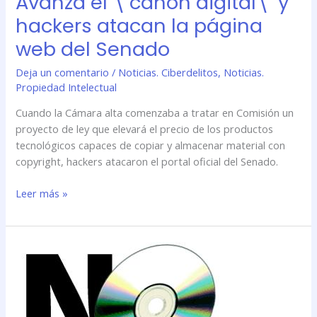
Avanza el \’canon digital\’ y
hackers atacan la página
web del Senado
Deja un comentario
/
Noticias. Ciberdelitos
,
Noticias.
Propiedad Intelectual
Cuando la Cámara alta comenzaba a tratar en Comisión un
proyecto de ley que elevará el precio de los productos
tecnológicos capaces de copiar y almacenar material con
copyright, hackers atacaron el portal oficial del Senado.
Leer más »
Avanza
el
\’canon
digital\’
y