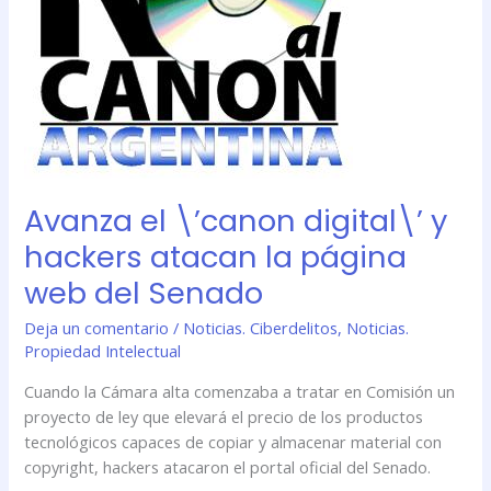
hackers
atacan
la
página
web
del
Senado
Avanza el \’canon digital\’ y
hackers atacan la página
web del Senado
Deja un comentario
/
Noticias. Ciberdelitos
,
Noticias.
Propiedad Intelectual
Cuando la Cámara alta comenzaba a tratar en Comisión un
proyecto de ley que elevará el precio de los productos
tecnológicos capaces de copiar y almacenar material con
copyright, hackers atacaron el portal oficial del Senado.