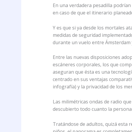
En una verdadera pesadilla podrían l
en caso de que el itinerario plane
Y es que si ya desde los mortales a
medidas de seguridad implementados 
durante un vuelo entre Ámsterdam y 
Entre las nuevas disposiciones adop
escáneres corporales, los que compl
aseguran que ésta es una tecnología
centrado en sus ventajas comparativ
infografía) y la privacidad de los m
Las milimétricas ondas de radio qu
descubierto todo cuanto la persona 
Tratándose de adultos, quizá esta r
niños, el panorama es completamente