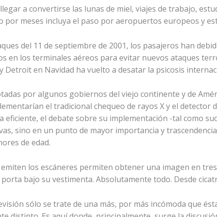
legar a convertirse las lunas de miel, viajes de trabajo, estu
ado por meses incluya el paso por aeropuertos europeos y e
taques del 11 de septiembre de 2001, los pasajeros han deb
en los terminales aéreos para evitar nuevos ataques terrori
Detroit en Navidad ha vuelto a desatar la psicosis internac
tadas por algunos gobiernos del viejo continente y de Améric
ementarían el tradicional chequeo de rayos X y el detector d
 eficiente, el debate sobre su implementación -tal como su
as, sino en un punto de mayor importancia y trascendencia: l
enores de edad.
e emiten los escáneres permiten obtener una imagen en tres
porta bajo su vestimenta. Absolutamente todo. Desde cicatri
evisión sólo se trate de una más, por más incómoda que ésta
 distinto. Es aquí donde, principalmente, surge la discusió