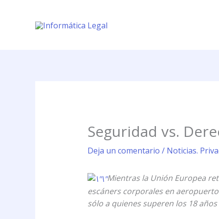
Ir
al
contenido
Seguridad vs. Dere
Deja un comentario
/
Noticias. Priv
Mientras la Unión Europea re
escáners corporales en aeropuertos,
sólo a quienes superen los 18 años d