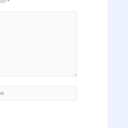
 con
*
b