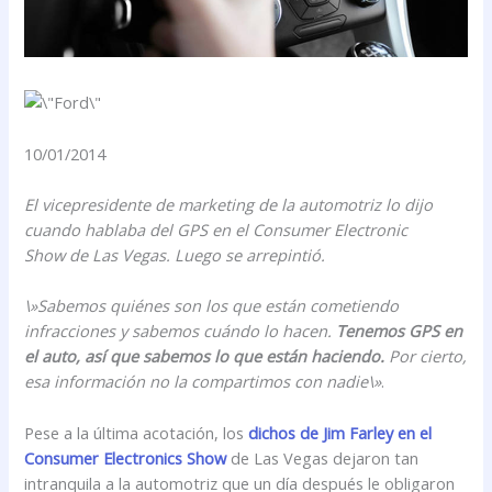
10/01/2014
El vicepresidente de marketing de la automotriz lo dijo
cuando hablaba del GPS en el Consumer Electronic
Show de Las Vegas. Luego se arrepintió.
\»Sabemos quiénes son los que están cometiendo
infracciones y sabemos cuándo lo hacen.
Tenemos GPS en
el auto, así que sabemos lo que están haciendo.
Por cierto,
esa información no la compartimos con nadie\»
.
Pese a la última acotación, los
dichos de Jim Farley en el
Consumer Electronics Show
de Las Vegas dejaron tan
intranquila a la automotriz que un día después le obligaron