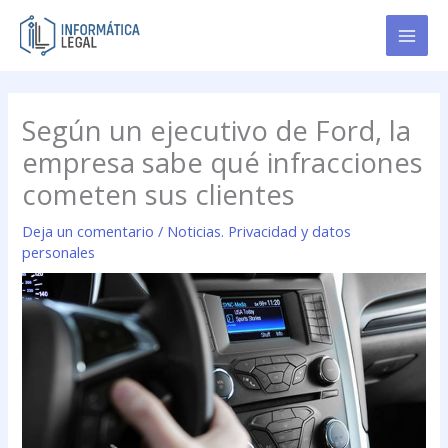
Ir
al
contenido
Según un ejecutivo de Ford, la
empresa sabe qué infracciones
cometen sus clientes
Deja un comentario
/
Noticias. Privacidad y datos
personales