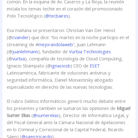
común. En la esquina de Av. Caseros y La Rioja, la reunión
instala los temas techie en el corazón del promocionado
Polo Tecnológico (
@tecbaires
).
Esa mañana se presentaron: Christian Van Der Henst
(@
cvander
) que dice: “los martes en la noche participo en el
streaming de #
mejorandolaweb
“, Juan Lehmann
(@
juanlehmann
), fundador de
Vurbia Technologies
(@
vurbia
), compañía de tecnología de Cloud Computing,
Ignacio Sbampato (@
ignaciosb
) CEO de
ESET
Latinoamérica, fabricante de soluciones antivirus y
seguridad informática, Daniel Monastesky abogado
especializado en derecho de las nuevas tecnologías.
El rubro Delitos Informáticos generó mucho debate entre
los presentes y también se sumaron las opiniones de
Miguel
Sumer Elias
(
@sumerelias
), Director de Informática Legal, y
del Fiscal General ante la Cámara Nacional de Apelaciones
en lo Criminal y Correcional de la Capital Federal, Ricardo
Sáenz (
@saenzricardo
).