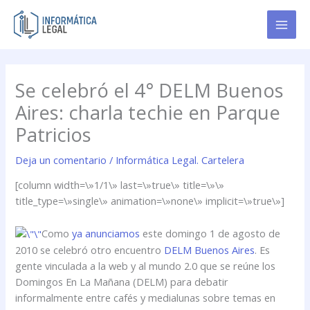
Ir
al
contenido
Se celebró el 4° DELM Buenos
Aires: charla techie en Parque
Patricios
Deja un comentario
/
Informática Legal. Cartelera
[column width=\»1/1\» last=\»true\» title=\»\»
title_type=\»single\» animation=\»none\» implicit=\»true\»]
Como
ya anunciamos
este domingo 1 de agosto de
2010 se celebró otro encuentro
DELM Buenos Aires
. Es
gente vinculada a la web y al mundo 2.0 que se reúne los
Domingos En La Mañana (DELM) para debatir
informalmente entre cafés y medialunas sobre temas en