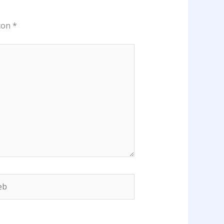
 con
*
b