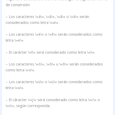
de conversión:
– Los caracteres \»á\», \»â\», \»ã\» o \»à\» serán
considerados como letra \»a\».
– Los caracteres \»é\» o \»ê\» serán considerados como
letra \»e\».
– El carácter \»í\» será considerado como letra \»i\».
– Los caracteres \»ó\», \»ô\» u \»õ\» serán considerados
como letra \»o\».
– Los caracteres \»ú\» o \»ü\» serán considerados como
letra \»u\».
– El cáracter \»ç\» será considerado como letra \»c\» o
\»s\», según corresponda.