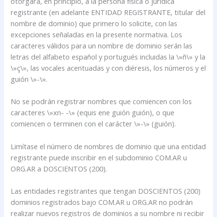
otorgará, en principio, a la persona física o jurídica
registrante (en adelante ENTIDAD REGISTRANTE, titular del
nombre de dominio) que primero lo solicite, con las
excepciones señaladas en la presente normativa. Los
caracteres válidos para un nombre de dominio serán las
letras del alfabeto español y portugués incluidas la \»ñ\» y la
\»ç\», las vocales acentuadas y con diéresis, los números y el
guión \»-\».
No se podrán registrar nombres que comiencen con los
caracteres \»xn- -\» (equis ene guión guión), o que
comiencen o terminen con el carácter \»-\» (guión).
Limítase el número de nombres de dominio que una entidad
registrante puede inscribir en el subdominio COM.AR u
ORG.AR a DOSCIENTOS (200).
Las entidades registrantes que tengan DOSCIENTOS (200)
dominios registrados bajo COM.AR u ORG.AR no podrán
realizar nuevos registros de dominios a su nombre ni recibir