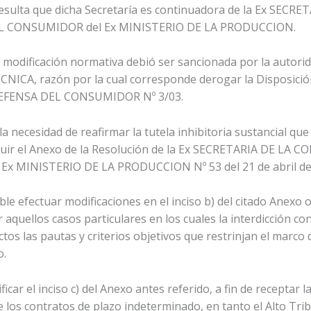
resulta que dicha Secretaría es continuadora de la Ex SEC
L CONSUMIDOR del Ex MINISTERIO DE LA PRODUCCION.
modificación normativa debió ser sancionada por la autoridad
CA, razón por la cual corresponde derogar la Disposici
EFENSA DEL CONSUMIDOR Nº 3/03.
a necesidad de reafirmar la tutela inhibitoria sustancial que
tituir el Anexo de la Resolución de la Ex SECRETARIA DE 
 MINISTERIO DE LA PRODUCCION Nº 53 del 21 de abril de
ble efectuar modificaciones en el inciso b) del citado Anexo
 aquellos casos particulares en los cuales la interdicción c
ctos las pautas y criterios objetivos que restrinjan el marco 
o.
car el inciso c) del Anexo antes referido, a fin de recepta
los contratos de plazo indeterminado, en tanto el Alto Tri