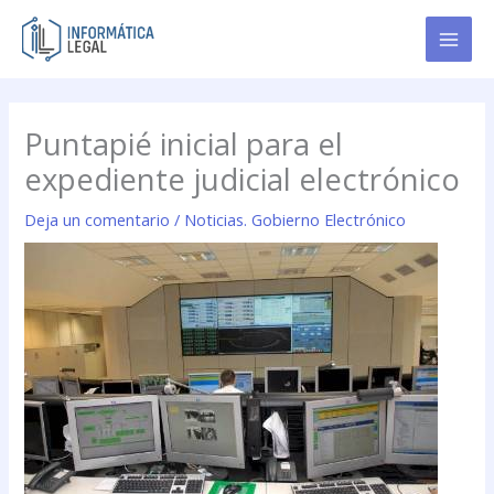
Ir
al
contenido
Puntapié inicial para el
expediente judicial electrónico
Deja un comentario
/
Noticias. Gobierno Electrónico