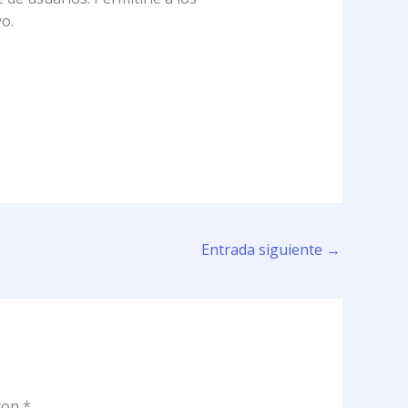
o.
Entrada siguiente
→
 con
*