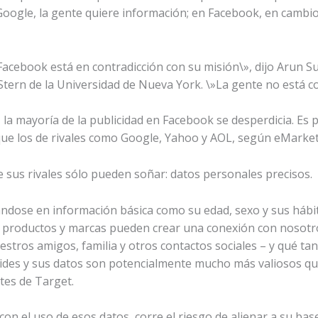
oogle, la gente quiere información; en Facebook, en cambio
 Facebook está en contradicción con su misión\», dijo Arun 
Stern de la Universidad de Nueva York. \»La gente no está c
la mayoría de la publicidad en Facebook se desperdicia. Es 
e los de rivales como Google, Yahoo y AOL, según eMarket
 sus rivales sólo pueden soñar: datos personales precisos.
ándose en información básica como su edad, sexo y sus hábi
é productos y marcas pueden crear una conexión con nosotr
stros amigos, familia y otros contactos sociales – y qué tan
ides y sus datos son potencialmente mucho más valiosos qu
tes de Target.
n el uso de esos datos, corre el riesgo de alienar a su base