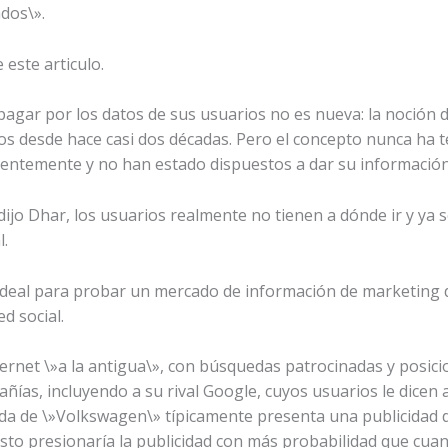
dos\».
este articulo.
pagar por los datos de sus usuarios no es nueva: la noción
os desde hace casi dos décadas. Pero el concepto nunca ha 
cuentemente y no han estado dispuestos a dar su informació
ijo Dhar, los usuarios realmente no tienen a dónde ir y ya
l.
deal para probar un mercado de información de marketing d
d social.
ternet \»a la antigua\», con búsquedas patrocinadas y posic
ías, incluyendo a su rival Google, cuyos usuarios le dicen
a de \»Volkswagen\» típicamente presenta una publicidad 
usto presionaría la publicidad con más probabilidad que cu