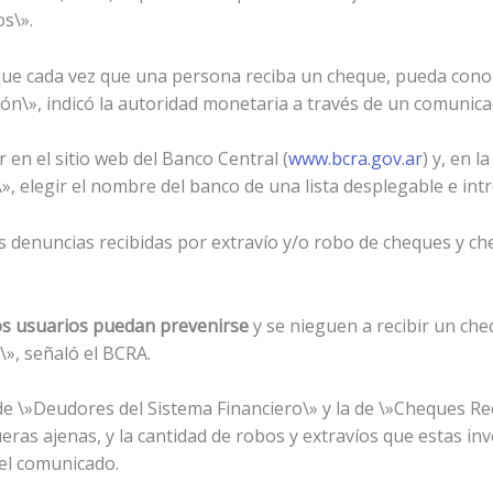
s\».
ue cada vez que una persona reciba un cheque, pueda conoc
ión\», indicó la autoridad monetaria a través de un comunica
r en el sitio web del Banco Central (
www.bcra.gov.ar
) y, en l
 elegir el nombre del banco de una lista desplegable e intr
s denuncias recibidas por extravío y/o robo de cheques y ch
os usuarios puedan prevenirse
y se nieguen a recibir un ch
\», señaló el BCRA.
e \»Deudores del Sistema Financiero\» y la de \»Cheques Rech
ras ajenas, y la cantidad de robos y extravíos que estas inv
el comunicado.