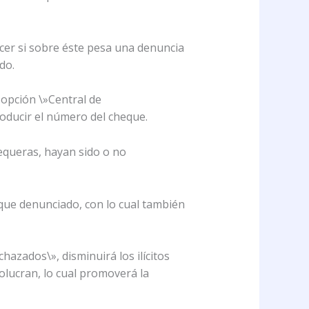
er si sobre éste pesa una denuncia
do.
a opción \»Central de
oducir el número del cheque.
equeras, hayan sido o no
eque denunciado, con lo cual también
azados\», disminuirá los ilícitos
olucran, lo cual promoverá la