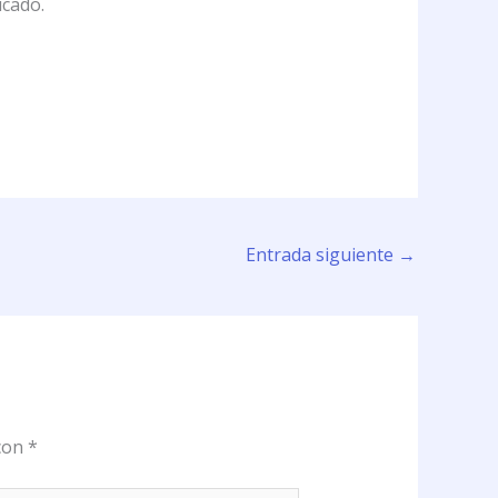
icado.
Entrada siguiente
→
 con
*