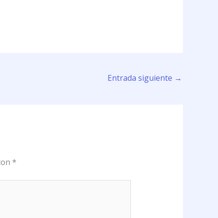
Entrada siguiente
→
 con
*