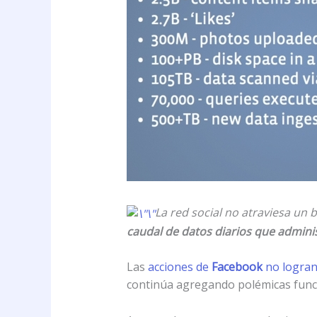
La red social no atraviesa u
caudal de datos diarios que administ
Las
acciones de
Facebook
no logran
continúa agregando polémicas func