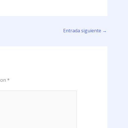
Entrada siguiente
→
 con
*