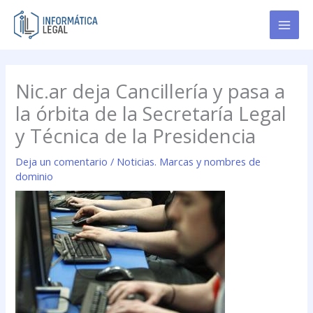
Ir
al
contenido
Nic.ar deja Cancillería y pasa a
la órbita de la Secretaría Legal
y Técnica de la Presidencia
Deja un comentario
/
Noticias. Marcas y nombres de
dominio