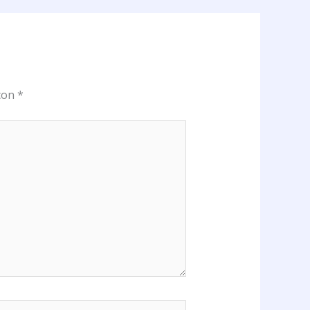
 con
*
b