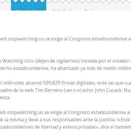
web stopwatching.us se exige al Congreso estadounidense a q
atching Us\» (dejen de vigilarnos) iniciada por el creador d
obierno estadounidense, ha alcanzado ya más de medio millón
l miércoles alcanzó 509,829 firmas digitales, ente las que c
el padre de la web Tim Berners-Lee o el actor John Cusack. 
esta.
web stopwatching.us se exige al Congreso estadounidense a qu
e la misma y lleve a sus responsables ante la Justicia. \»Este
adounidenses de libertad y esfera privada\», dice el llamami