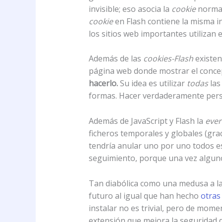
invisible; eso asocia la
cookie
normal
cookie
en Flash contiene la misma in
los sitios web importantes utilizan e
Además de las
cookies-Flash
existen
página web donde mostrar el conc
hacerlo.
Su idea es utilizar
todas
las
formas. Hacer verdaderamente persi
Además de JavaScript y Flash la
ever
ficheros temporales y globales (grac
tendría anular uno por uno todos est
seguimiento, porque una vez alguno 
Tan diabólica como una medusa a la q
futuro al igual que han hecho
otras
instalar no es trivial, pero de mo
extensión que mejora la seguridad 