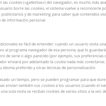
n las
cookies
(«galletitas») del navegador, es mucho más av
usuario borre las
cookies
, el sistema vuelve a reconocerle p
 publicitarios y de marketing para saber qué contenidos visi
o de información personal.
dicionales es fácil de entender: cuando un usuario visita u
tivo al programa navegador de esa persona, que lo guardará 
ro de serie o algo parecido (por ejemplo, sus preferencias d
gador enviará por adelantado la
cookie
nada más conectarse; e
u idioma preferido y otras técnicas de personalización.
asado un tiempo, pero se pueden programar para que duren 
nas envían también sus
cookies
a los usuarios (cuando el na
na sola visita se reciban cookies de varios sitios a la vez: del