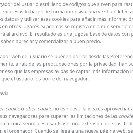
egador del usuario está lleno de códigos que sirven para ras
 empresas lo hacen de forma intensiva: una vez han detect
 datos» y utilizar esas cookies para añadir más información
n otros lugares. Si además se registra en algún servicio do
á al archivo. El resultado es una jugosa base de datos con 
 saben apreciar y comercializar a buen precio.
dor web del usuario se pueden borrar desde las Preferenci
amente, a raíz de las preocupaciones por la privacidad, han
or eso que las empresas ávidas de captar más información 
que el usuario los borre del navegador.
avía
er-cookie
o
über-cookie
no es nuevo: la idea es aprovechar 
n sus navegadores para superar las limitaciones de las
cookie
na técnica sencilla es usar Flash, una extensión que casi tod
n el ordenador. Cuando se llega a una nueva página web, se