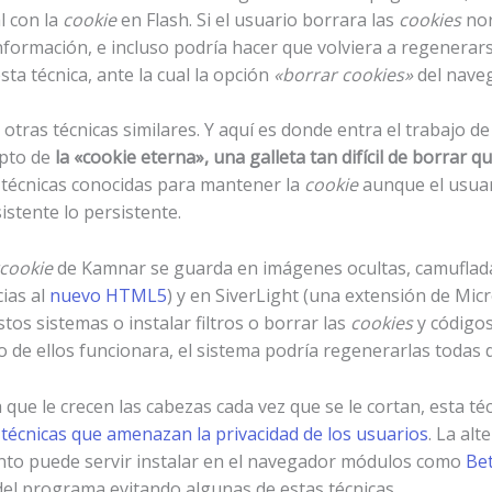
 con la
cookie
en Flash. Si el usuario borrara las
cookies
nor
formación, e incluso podría hacer que volviera a regenerars
sta técnica, ante la cual la opción
«borrar cookies»
del naveg
 otras técnicas similares. Y aquí es donde entra el trabajo
epto de
la «cookie eterna», una galleta tan difícil de borrar 
 técnicas conocidas para mantener la
cookie
aunque el usuari
stente lo persistente.
cookie
de Kamnar se guarda en imágenes ocultas, camuflada e
ias al
nuevo HTML5
) y en SiverLight (una extensión de Micr
os sistemas o instalar filtros o borrar las
cookies
y códigos
de ellos funcionara, el sistema podría regenerarlas todas 
ue le crecen las cabezas cada vez que se le cortan, esta téc
 técnicas que amenazan la privacidad de los usuarios
. La al
mento puede servir instalar en el navegador módulos como
Bet
del programa evitando algunas de estas técnicas.