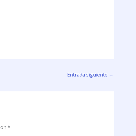
Entrada siguiente
→
 con
*