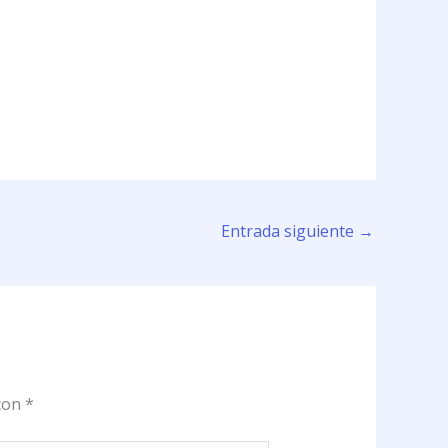
Entrada siguiente
→
 con
*